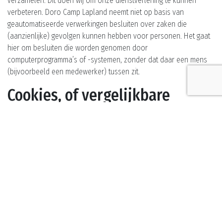
verzamelen. Dit doen wij om onze dienstverlening te kunnen
verbeteren. Doro Camp Lapland neemt niet op basis van
geautomatiseerde verwerkingen besluiten over zaken die
(aanzienlijke) gevolgen kunnen hebben voor personen. Het gaat
hier om besluiten die worden genomen door
computerprogramma’s of -systemen, zonder dat daar een mens
(bijvoorbeeld een medewerker) tussen zit.
Cookies, of vergelijkbare
technieken, die wij gebruiken
Doro Camp Lapland gebruikt alleen technische en functionele
cookies. En analytische cookies die geen inbreuk maken op uw
privacy. Een cookie is een klein tekstbestand dat bij het eerste
bezoek aan deze website wordt opgeslagen op uw computer,
tablet of smartphone. De cookies die wij gebruiken zijn
noodzakelijk voor de technische werking van de website en uw
gebruiksgemak. Ze zorgen ervoor dat de website naar behoren
werkt en onthouden bijvoorbeeld uw voorkeursinstellingen. Ook