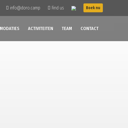
info@doro.camp
Find us
Boek nu
MODATIES
ACTIVITEITEN
TEAM
CONTACT