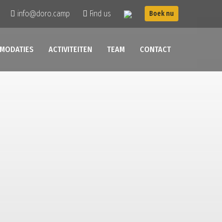
info@doro.camp
Find us
Boek nu
MODATIES
ACTIVITEITEN
TEAM
CONTACT