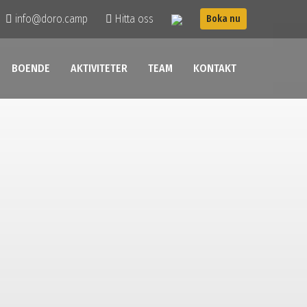
info@doro.camp
Hitta oss
Boka nu
BOENDE
AKTIVITETER
TEAM
KONTAKT