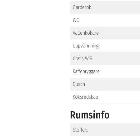
Garderob
WC
Vattenkokare
Uppvärmning
Gratis WiFi
Kaffebryggare
Dusch
Köksredskap
Rumsinfo
Storlek: