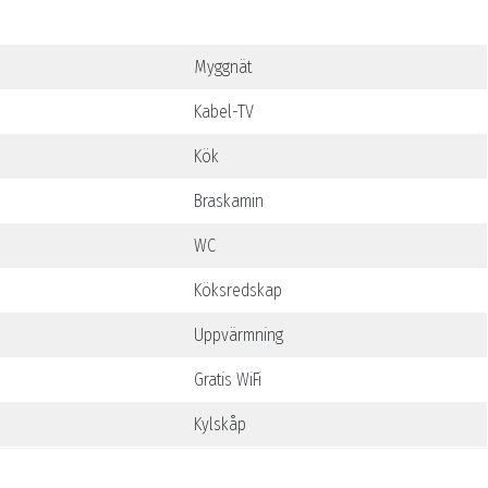
Myggnät
Kabel-TV
Kök
Braskamin
WC
Köksredskap
Uppvärmning
Gratis WiFi
Kylskåp