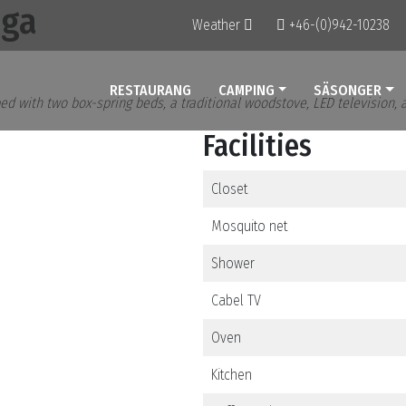
uga
Weather
+46-(0)942-10238
RESTAURANG
CAMPING
SÄSONGER
d with two box-spring beds, a traditional woodstove, LED television, 
Facilities
Closet
Mosquito net
Shower
Cabel TV
Oven
Kitchen