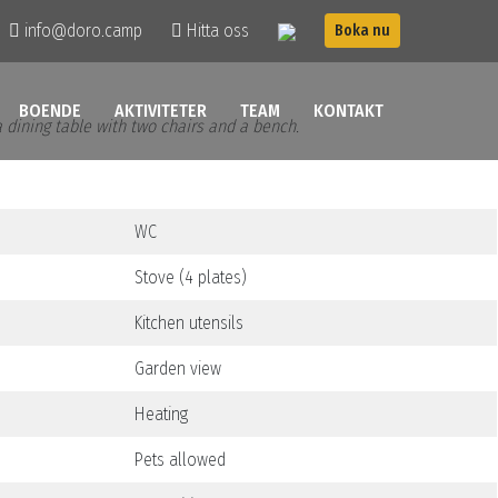
info@doro.camp
Hitta oss
Boka nu
BOENDE
AKTIVITETER
TEAM
KONTAKT
a dining table with two chairs and a bench.
WC
Stove (4 plates)
Kitchen utensils
Garden view
Heating
Pets allowed