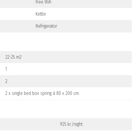
Free WiFi
Kettle
Refrigerator
22-25 m2
1
2
2 x single bed box spring à 80 x 200 cm.
925 kr./night