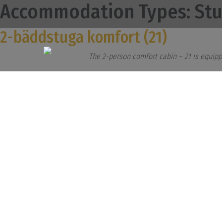
Accommodation Types:
St
2-bäddstuga komfort (21)
The 2-person comfort cabin – 21 is equippe