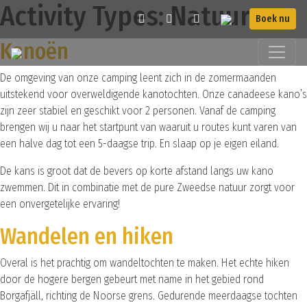
Activity Types:
Natuur
Boek nu
Kanoën
De omgeving van onze camping leent zich in de zomermaanden
uitstekend voor overweldigende kanotochten. Onze canadeese kano’s
zijn zeer stabiel en geschikt voor 2 personen. Vanaf de camping
brengen wij u naar het startpunt van waaruit u routes kunt varen van
een halve dag tot een 5-daagse trip. En slaap op je eigen eiland.
De kans is groot dat de bevers op korte afstand langs uw kano
zwemmen. Dit in combinatie met de pure Zweedse natuur zorgt voor
een onvergetelijke ervaring!
Wandelen en hiken
Overal is het prachtig om wandeltochten te maken. Het echte hiken
door de hogere bergen gebeurt met name in het gebied rond
Borgafjäll, richting de Noorse grens. Gedurende meerdaagse tochten