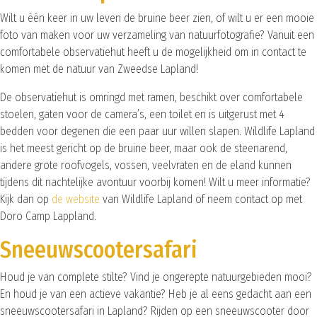
Wilt u één keer in uw leven de bruine beer zien, of wilt u er een mooie
foto van maken voor uw verzameling van natuurfotografie? Vanuit een
comfortabele observatiehut heeft u de mogelijkheid om in contact te
komen met de natuur van Zweedse Lapland!
De observatiehut is omringd met ramen, beschikt over comfortabele
stoelen, gaten voor de camera’s, een toilet en is uitgerust met 4
bedden voor degenen die een ​​paar uur willen slapen. Wildlife Lapland
is het meest gericht op de bruine beer, maar ook de steenarend,
andere grote roofvogels, vossen, veelvraten en de eland kunnen
tijdens dit nachtelijke avontuur voorbij komen! Wilt u meer informatie?
Kijk dan op
de website
van Wildlife Lapland of neem contact op met
Doro Camp Lappland.
Sneeuwscootersafari
Houd je van complete stilte? Vind je ongerepte natuurgebieden mooi?
En houd je van een actieve vakantie? Heb je al eens gedacht aan een
sneeuwscootersafari in Lapland? Rijden op een sneeuwscooter door