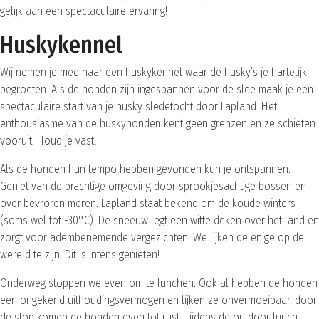
gelijk aan een spectaculaire ervaring!
Huskykennel
Wij nemen je mee naar een huskykennel waar de husky’s je hartelijk
begroeten. Als de honden zijn ingespannen voor de slee maak je een
spectaculaire start van je husky sledetocht door Lapland. Het
enthousiasme van de huskyhonden kent geen grenzen en ze schieten
vooruit. Houd je vast!
Als de honden hun tempo hebben gevonden kun je ontspannen.
Geniet van de prachtige omgeving door sprookjesachtige bossen en
over bevroren meren. Lapland staat bekend om de koude winters
(soms wel tot -30°C). De sneeuw legt een witte deken over het land en
zorgt voor adembenemende vergezichten. We lijken de enige op de
wereld te zijn. Dit is intens genieten!
Onderweg stoppen we even om te lunchen. Ook al hebben de honden
een ongekend uithoudingsvermogen en lijken ze onvermoeibaar, door
de stop komen de honden even tot rust. Tijdens de outdoor lunch